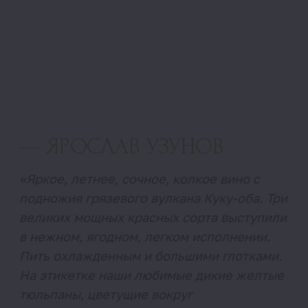
Пить охлажденным и большими глотками.
На этикетке наши любимые дикие желтые
тюльпаны, цветущие вокруг
виноградников – прекрасно передают
настроение вина.»
СПИРТУОЗНОСТЬ
12,9%
ТЕМПЕРАТУРА ПОДАЧИ
8-10 С°
ТИРАЖ
2 800 бутылок
СОРТ ВИНОГРАДА
Каберне Фран, Каберне Совиньон,
Саперави.