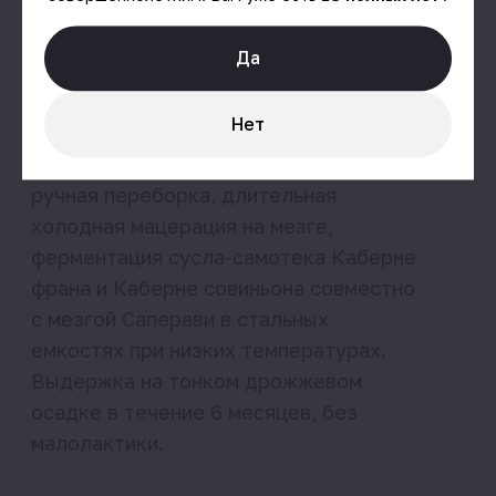
Салаты и закуски с мясом, печеные овощи,
утка, сыры, хорошо пьется без
Да
сопровождения.
Нет
Где купить
О нас
Семья
Винодельня
Наши вина