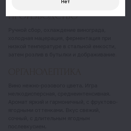
Нет
О нас
Семья
Винодельня
Наши вина
Линейки вин
Где купить
Связаться
uzunov_89@mail.ru
Ярослав Узунов