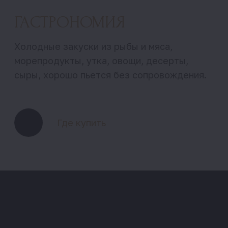
+7 (918) 260 92 01
Юлия Узунова
+7 (988) 321 06 14
Краснодарский край,
Темрюкский район, поселок
Сенной, Коммунистическая, 14
Винодельня Узунов, 2026