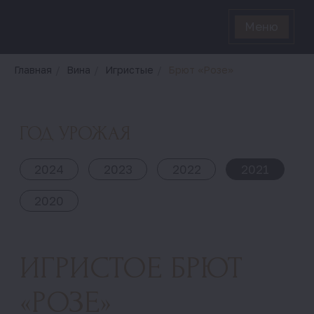
Закрыть
Меню
Главная
/
Вина
/
Игристые
/
Брют «Розе»
Наши вина
ГОД УРОЖАЯ
О нас
2024
2023
2022
2021
Винодельня
2020
Где купить
Контакты
ИГРИСТОЕ БРЮТ
uzunov_89@mail.ru
«РОЗЕ»
+7 (918) 260 92 01
+7 (988) 321 06 14