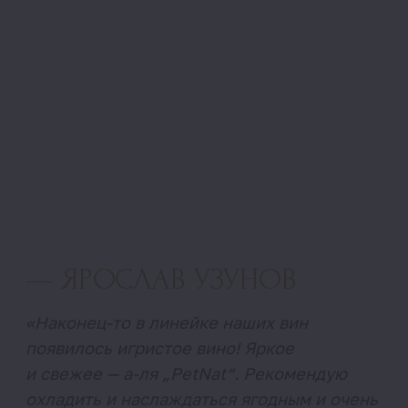
появилось игристое вино! Яркое
и свежее — а-ля „PetNat“. Рекомендую
охладить и наслаждаться ягодным и очень
гастрономичным вином»
СПИРТУОЗНОСТЬ
12,4%
ТЕМПЕРАТУРА ПОДАЧИ
6-8 С°
ТИРАЖ
2500 бутылок
СОРТ ВИНОГРАДА
Каберне совиньон
ПРОИЗВОДСТВО